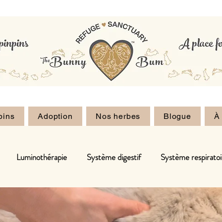
pins
Adoption
Nos herbes
Blogue
À
Luminothérapie
Système digestif
Système respiratoi
nts
Acupuncture
Ostéopathie
Système immunitaire