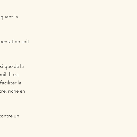
oquant la 
imentation soit 
si que de la 
il. Il est 
ciliter la 
re, riche en 
contré un 