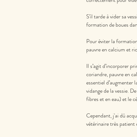
correctement pour vider
S’il tarde à vider sa ve
formation de boues dans 
Pour éviter la formation 
pauvre en calcium et ric
Il s’agit d’incorporer p
coriandre, pauvre en calc
essentiel d’augmenter l
vidange de la vessie. De
fibres et en eau) et le 
Cependant, j'ai dû acqué
vétérinaire très patien