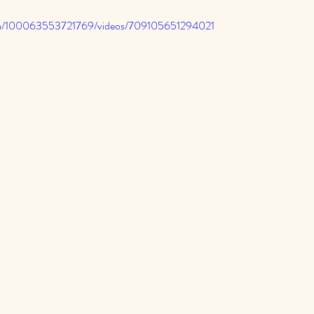
om/100063553721769/videos/709105651294021