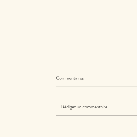
Commentaires
Rédigez un commentaire...
Comment la massothérapie peut
améliorer la qualité de vie des