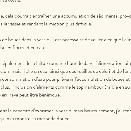
 sa vessie.
ssie, cela pourrait entraîner une accumulation de sédiments, prov
la vessie et rendant la miction plus difficile.
de boues dans la vessie, il est nécessaire de veiller à ce que l’al
he en fibres et en eau.
rincipalement de la laitue romaine humide dans l’alimentation, ain
ium mais riche en eau, ainsi que des feuilles de céleri et de fenou
a consommation d’eau pour prévenir l’accumulation de boues et fa
 plus, l’inclusion d’aliments comme le topinambour (faible en suc
céleri-rave peut être bénéfique.
rir la capacité d'exprimer la vessie, mais heureusement, j'ai ren
t qui m'a montré sa méthode douce.