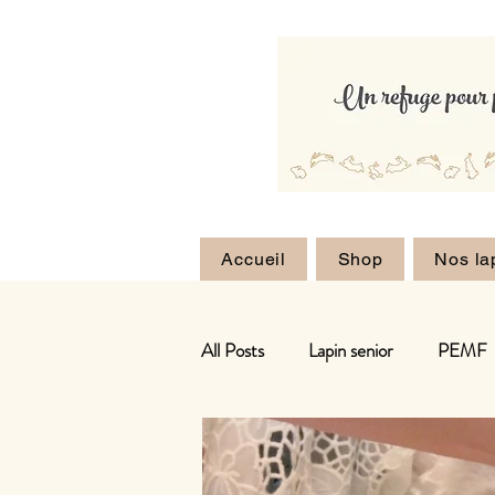
Accueil
Shop
Nos la
All Posts
Lapin senior
PEMF
Herbes
Foin
Suppléme