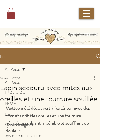
Post
All Posts
18 août 2024
All Posts
Lapin secouru avec mites aux
Lapin senior
oreilles et une fourrure souillée
PEMF
Matteo a été découvert à l'extérieur avec des 
Luminothérapie
acariens dans les oreilles et une fourrure 
négligée, semblant misérable et souffrant de 
Système digestif
douleur.
Système respiratoire