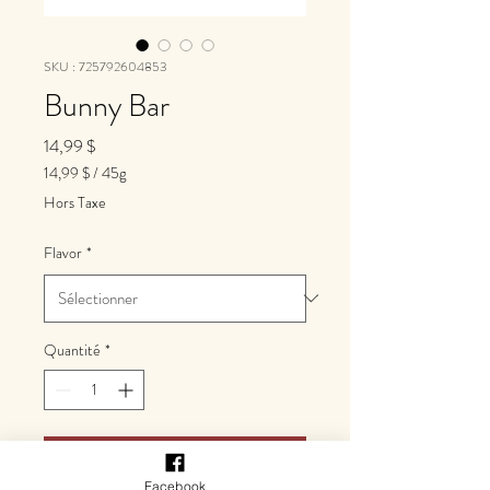
SKU : 725792604853
Bunny Bar
Prix
14,99 $
14,99 $
/
45g
14,99 $
Hors Taxe
pour
45
Flavor
*
Grammes
Quantité
*
Ajouter au panier
Facebook