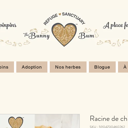
pins
Adoption
Nos herbes
Blogue
À
Racine de ch
SKU : 5904730460262