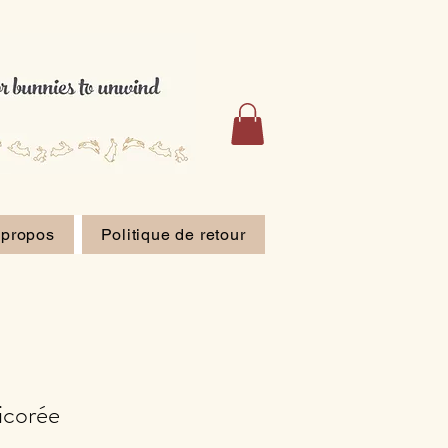
 propos
Politique de retour
icorée